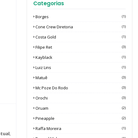
Categorias
Borges
(1)
Cone Crew Diretoria
(1)
Costa Gold
(1)
Filipe Ret
(3)
Kayblack
(1)
Luiz Lins
(1)
Matuê
(3)
Mc Poze Do Rodo
(3)
Orochi
(3)
Oruam
(2)
Pineapple
(2)
Raffa Moreira
(1)
tual
,