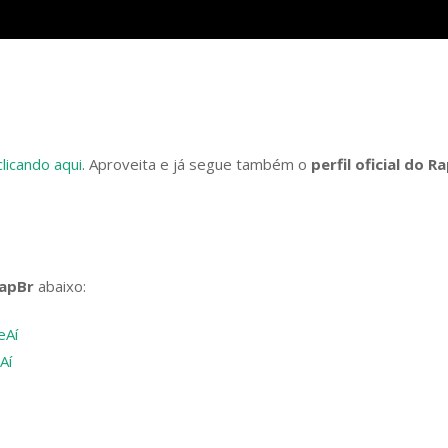
clicando aqui
. Aproveita e já segue também o
perfil oficial do R
RapBr
abaixo:
eAí
Aí