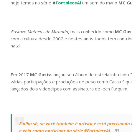
hoje temos na série
#
FortaleceAí
um som do mano
MC Gu
Gustavo Matheus de Miranda
, mais conhecido como
MC Gust
com a cultura desde 2002 e nestes anos todos tem contrib
natal.
Em 2017
MC Gusta
lançou seu álbum de estreia intitulado "
várias participações e produções de peso como Cacau Sique
lançados dois videoclipes com assinatura de Jean Furquim.
E olha só, se você também é artista e está precisando
e veja como participar da série #FortaleceAí.