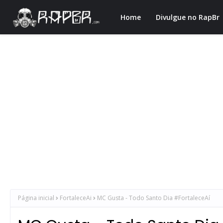
Home
Divulgue no RapBr
Página inicial
FortaleceAi
MC Gusta - Todo Santo Dia #FortaleceAí