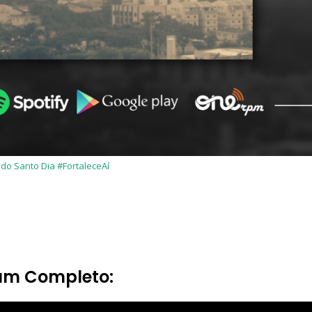
do Santo Dia #FortaleceAí
bum Completo: