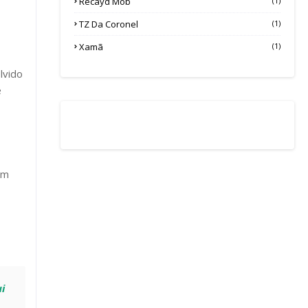
Recayd Mob
(1)
TZ Da Coronel
(1)
Xamã
(1)
lvido
e
om
ui