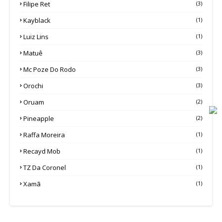
Filipe Ret
(3)
Kayblack
(1)
Luiz Lins
(1)
Matuê
(3)
Mc Poze Do Rodo
(3)
Orochi
(3)
Oruam
(2)
Pineapple
(2)
Raffa Moreira
(1)
Recayd Mob
(1)
TZ Da Coronel
(1)
Xamã
(1)