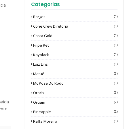
Categorias
cia
Borges
(1)
Cone Crew Diretoria
(1)
Costa Gold
(1)
Filipe Ret
(3)
Kayblack
(1)
Luiz Lins
(1)
Matuê
(3)
Mc Poze Do Rodo
(3)
Orochi
(3)
saída
Oruam
(2)
ento
Pineapple
(2)
Raffa Moreira
(1)