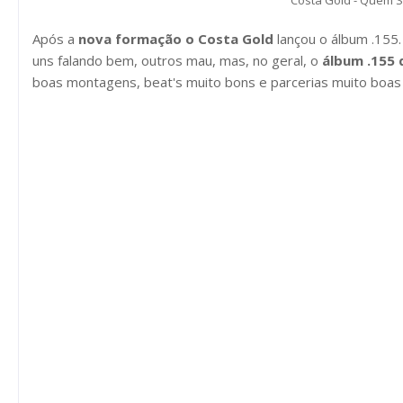
Costa Gold - Quem S
Após a
nova formação o Costa Gold
lançou o álbum .155.
uns falando bem, outros mau, mas, no geral, o
álbum .155 
boas montagens, beat's muito bons e parcerias muito boa