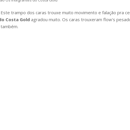
ão Os Integrantes do Costa Gold
 Este trampo dos caras trouxe muito movimento e falação pra ce
do Costa Gold
agradou muito. Os caras trouxeram flow's pesad
s também.