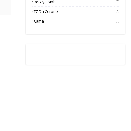
Recayd Mob
(1)
TZ Da Coronel
(1)
Xamã
(1)