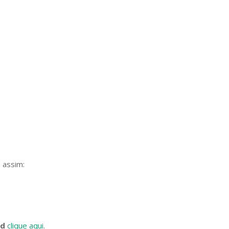
 assim:
ld
clique aqui
.