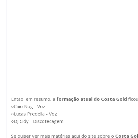
Então, em resumo, a
formação atual do Costa Gold
ficou
○Caio Nog - Voz
○Lucas Predella - Voz
○DJ Cidy - Discotecagem
Se quiser ver mais matérias aqui do site sobre o
Costa Go