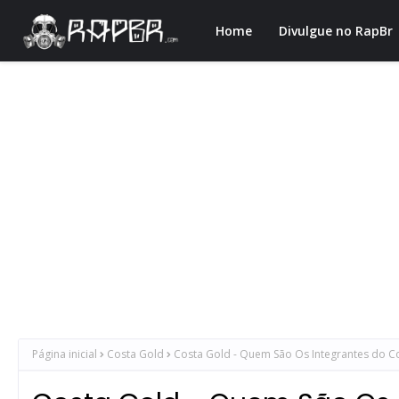
Home
Divulgue no RapBr
Página inicial
Costa Gold
Costa Gold - Quem São Os Integrantes do C