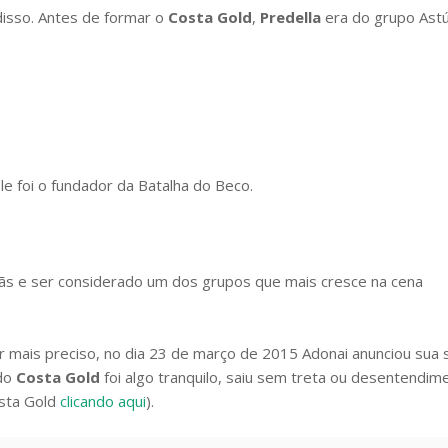
disso. Antes de formar o
Costa Gold
,
Predella
era do grupo Astú
Ele foi o fundador da Batalha do Beco.
fãs e ser considerado um dos grupos que mais cresce na cena
r mais preciso, no dia 23 de março de 2015 Adonai anunciou sua 
 do
Costa Gold
foi algo tranquilo, saiu sem treta ou desentendim
osta Gold
clicando aqui
).