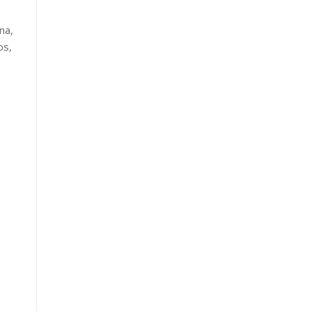
na,
os,