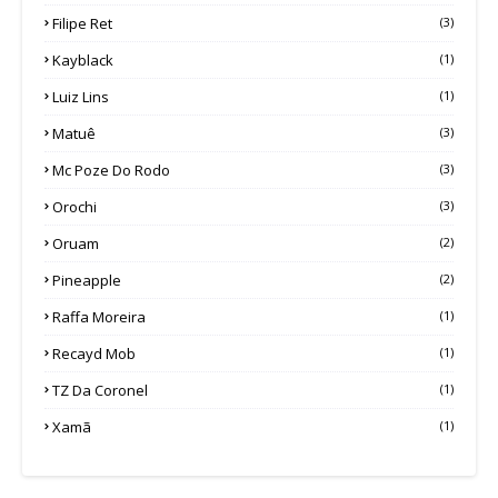
Filipe Ret
(3)
Kayblack
(1)
Luiz Lins
(1)
Matuê
(3)
Mc Poze Do Rodo
(3)
Orochi
(3)
Oruam
(2)
Pineapple
(2)
Raffa Moreira
(1)
Recayd Mob
(1)
TZ Da Coronel
(1)
Xamã
(1)