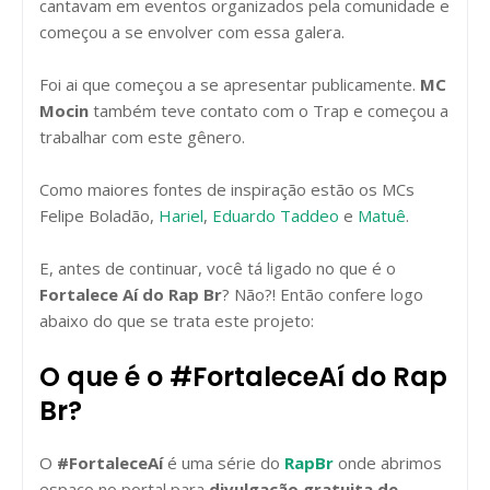
cantavam em eventos organizados pela comunidade e
começou a se envolver com essa galera.
Foi ai que começou a se apresentar publicamente.
MC
Mocin
também teve contato com o Trap e começou a
trabalhar com este gênero.
Como maiores fontes de inspiração estão os MCs
Felipe Boladão,
Hariel
,
Eduardo Taddeo
e
Matuê
.
E, antes de continuar, você tá ligado no que é o
Fortalece Aí do Rap Br
? Não?! Então confere logo
abaixo do que se trata este projeto:
O que é o #FortaleceAí do Rap
Br?
O
#FortaleceAí
é uma série do
RapBr
onde abrimos
espaço no portal para
divulgação gratuita de