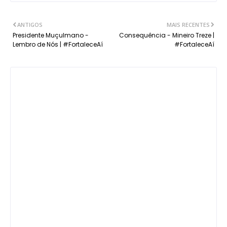
ANTIGOS
MAIS RECENTES
Presidente Muçulmano -
Consequência - Mineiro Treze |
Lembro de Nós | #FortaleceAí
#FortaleceAí