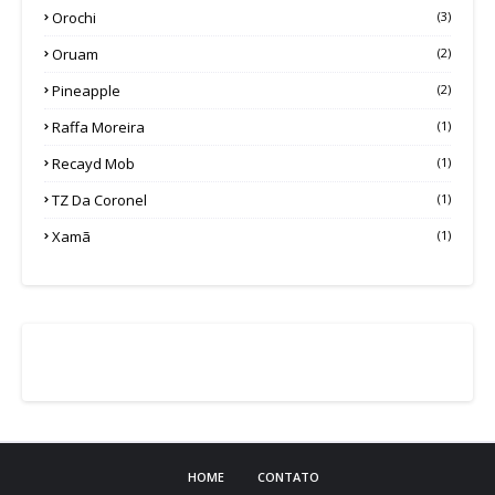
Orochi
(3)
Oruam
(2)
Pineapple
(2)
Raffa Moreira
(1)
Recayd Mob
(1)
TZ Da Coronel
(1)
Xamã
(1)
HOME
CONTATO