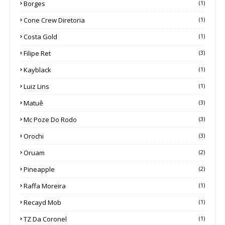
Borges
(1)
Cone Crew Diretoria
(1)
Costa Gold
(1)
Filipe Ret
(3)
Kayblack
(1)
Luiz Lins
(1)
Matuê
(3)
Mc Poze Do Rodo
(3)
Orochi
(3)
Oruam
(2)
Pineapple
(2)
Raffa Moreira
(1)
Recayd Mob
(1)
TZ Da Coronel
(1)