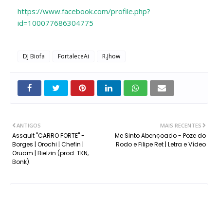
https://www.facebook.com/profile.php?
id=100077686304775
DJ Biofa
FortaleceAi
R.Jhow
ANTIGOS
MAIS RECENTES
Assault "CARRO FORTE" -
Me Sinto Abençoado - Poze do
Borges | Orochi | Chefin |
Rodo e Filipe Ret | Letra e Vídeo
Oruam | Bielzin (prod. TKN,
Bonk).